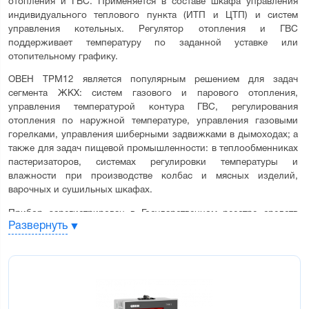
отопления и ГВС. Применяется в составе шкафа управления 
индивидуального теплового пункта (ИТП и ЦТП) и систем 
управления котельных. Регулятор отопления и ГВС 
поддерживает температуру по заданной уставке или 
отопительному графику.
ОВЕН ТРМ12 является популярным решением для задач 
сегмента ЖКХ: систем газового и парового отопления, 
управления температурой контура ГВС, регулирования 
отопления по наружной температуре, управления газовыми 
горелками, управления шиберными задвижками в дымоходах; а 
также для задач пищевой промышленности: в теплообменниках 
пастеризаторов, системах регулировки температуры и 
влажности при производстве колбас и мясных изделий, 
варочных и сушильных шкафах.
Прибор зарегистрирован в Государственном реестре средств 
Развернуть
измерений и может применяться на промышленных объектах, 
подконтрольных Ростехнадзору
Основные функции регулятора ТРМ12:
Два универсальных входа для подключения широкого спектра
датчиков температуры, давления, влажности, расхода, уровня