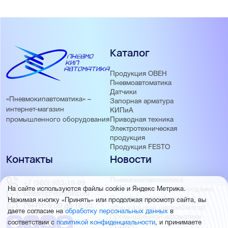
Каталог
Продукция ОВЕН
Пневмоавтоматика
Датчики
«Пневмокипавтоматика» –
Запорная арматура
интернет-магазин
КИПиА
Приводная техника
промышленного оборудования
Электротехническая
продукция
Продукция FESTO
Контакты
Новости
Пневмокипавтоматика
+7 (960) 953-19-99
запустила розничные продажи
На сайте используются файлы cookie и Яндекс Метрика.
sales@pnevmokip.ru
Пневмокипавтоматика –
Нажимая кнопку «Принять» или продолжая просмотр сайта, вы
Пн-Пт: 9:00 до 18:00
официальный дистрибьютор
даете согласие на
обработку персональных данных
в
Промышленной автоматики
соответствии с
политикой конфиденциальности
, и принимаете
РИДАН