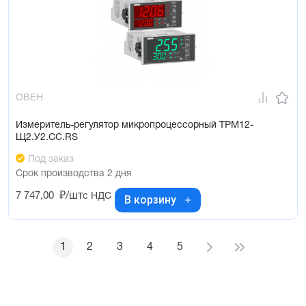
ОВЕН
Измеритель-регулятор микропроцессорный ТРМ12-
Щ2.У2.СС.RS
Под заказ
Срок производства 2 дня
7 747,00
₽/шт
с НДС
В корзину
1
2
3
4
5