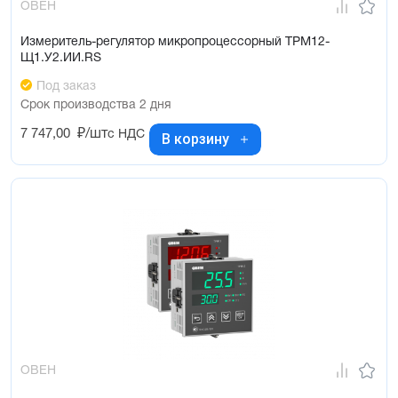
ОВЕН
типовом одобрении морского регистра судоходства (РМРС). 
Подходит для проектов с импортозамещением
Измеритель-регулятор микропроцессорный ТРМ12-
Щ1.У2.ИИ.RS
Под заказ
Срок производства 2 дня
7 747,00
₽/шт
с НДС
В корзину
ОВЕН